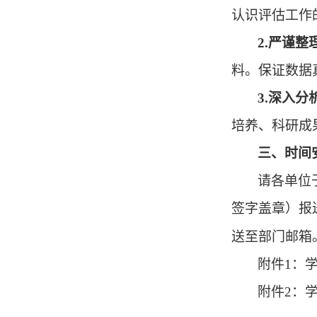
认识评估工作
2.
严谨整
料。保证数据
3.
深入分
培养、科研成
三、
时间
请各
单位
签字盖章）报
送至部门邮箱
附件
1：
附件
2：